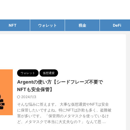
NFT
ウォレット
税金
DeFi
ウォレット
仮想通貨
Argentの使い方【シードフレーズ不要で
NFTも安全保管】
2024/1/3
そんな悩みに答えます。 大事な仮想通貨やNFTは安全
に保管したいですよね。特にNFTは詐欺も多く、盗難被
害が多いです。 「保管用のメタマスクを使っているけ
ど、メタマスクで本当に大丈夫なの？」 なんて思 ...