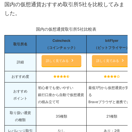
国内の仮想通貨おすすめ取引所5社を比較してみま
した。
国内の仮想通貨取引所5社比較表
Coincheck
bitFlyer
取引所名
（コインチェック）
（ビットフライヤー）
詳しく見てみる
詳しく見てみる
詳細
おすすめ度
初心者でも使いやすい
最低1円から仮想通貨が買
おすすめ
銀行口座から自動で仮想通貨
る
ポイント
の積み立て可
Braveブラウザと連携でき
取り扱い通貨
35種類
21種類
の種類
レバレッジ取引
なし
あり：2倍