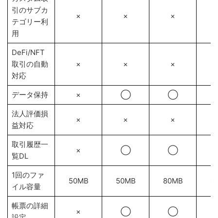
引のサブカ
×
×
×
テゴリー利
用
DeFi/NFT
取引の自動
×
×
×
対応
データ保持
×
◯
◯
法人評価損
×
×
×
益対応
取引履歴一
×
◯
◯
覧DL
1回のファ
50MB
50MB
80MB
8
イル容量
帳票の詳細
×
◯
◯
設定