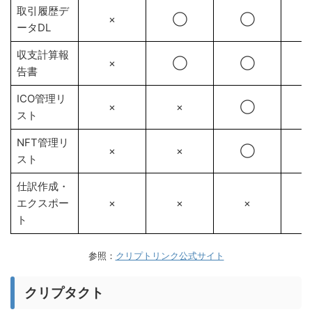
取引履歴デ
×
◯
◯
ータDL
収支計算報
×
◯
◯
告書
ICO管理リ
×
×
◯
スト
NFT管理リ
×
×
◯
スト
仕訳作成・
エクスポー
×
×
×
ト
参照：
クリプトリンク公式サイト
クリプタクト