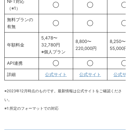
NFT対応
◯
◯
◯
（※1）
無料プランの
◯
◯
◯
有無
5,478〜
8,800〜
8,250〜
年額料金
32,780円
220,000円
55,000円
※個人プラン
API連携
◯
◯
◯
詳細
公式サイト
公式サイト
公式サ
※2023年12月時点のものです。最新情報は公式サイトをご確認くださ
い。
※1:所定のフォーマットでの対応