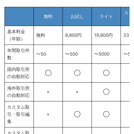
スタ
無料
お試し
ライト
基本料金
無料
8,800円
19,800円
33,
（年額）
年間取引件
〜50
〜500
〜5000
〜50
数
国内取引所
◯
◯
◯
の自動対応
海外取引所
×
×
◯
の自動対応
カスタム取
引・取引編
×
◯
◯
集
カスタム取