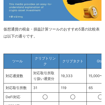
仮想通貨の税金・損益計算ツールのおすすめ5選の比較表
は以下の通りです。
クリプトリン
ツール
クリプタクト
Gtax
ク
対応取引所取
対応通貨数
19,333
15,000〜
り扱い通貨分
対応取引所数
31
119
65
DeFi対応
◯
◯
◯