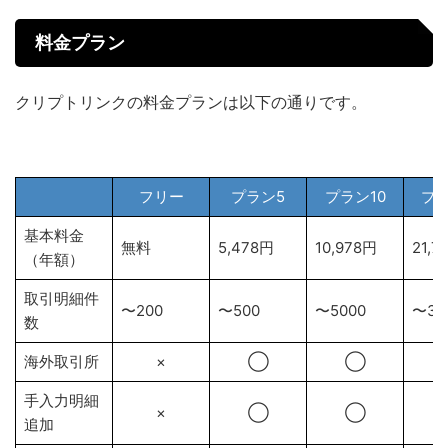
料金プラン
クリプトリンクの料金プランは以下の通りです。
フリー
プラン5
プラン10
プラ
基本料金
無料
5,478円
10,978円
21,7
（年額）
取引明細件
〜200
〜500
〜5000
〜30
数
海外取引所
×
◯
◯
手入力明細
×
◯
◯
追加